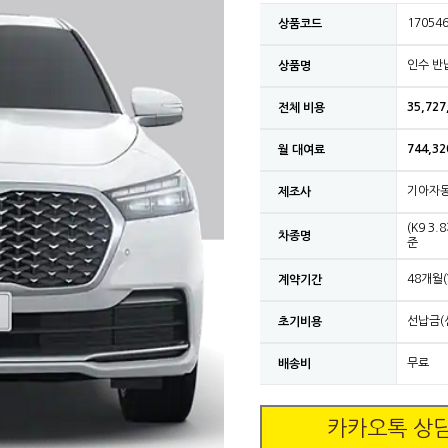
17054
상품코드
인수 반
상품명
35,727
전체 비용
744,32
월 대여료
기아자
제조사
(K9 
차종명
준
48개월(
계약기간
선납금(
초기비용
무료
배송비
카카오톡 상