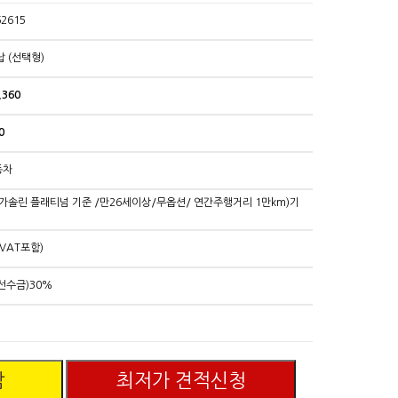
62615
납 (선택형)
,360
0
동차
3.8가솔린 플래티넘 기준 /만26세이상/무옵션/ 연간주행거리 1만km)기
VAT포함)
선수금)30%
담
최저가 견적신청