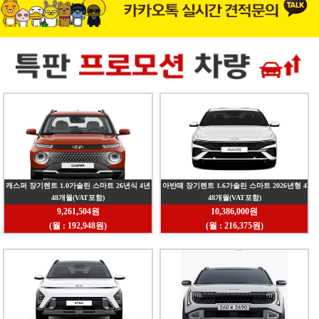
캐스퍼 장기렌트 1.0가솔린 스마트 26년식 4년
아반떼 장기렌트 1.6가솔린 스마트 2026년형 4
48개월(VAT포함)
48개월(VAT포함)
4인승 2WD
년 5인승 2WD
9,261,504원
10,386,000원
(월 : 192,948원)
(월 : 216,375원)